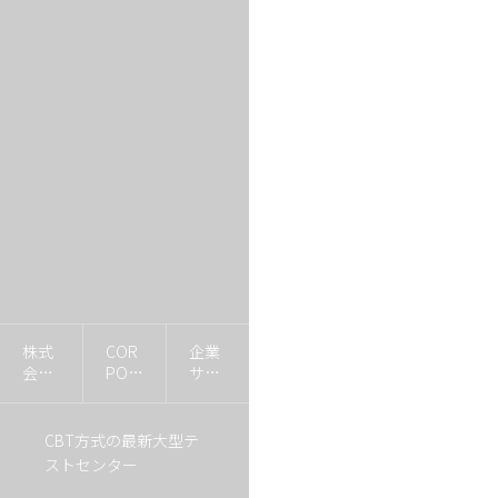
株式
COR
企業
会社
POR
サイ
Keyw
ATE
ト
ish
CBT方式の最新大型テ
ストセンター