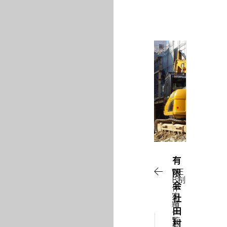
HOME
トップページ
BUSINESS
事業内容
有
COMPANY
WE
限
INFO
B制
会
作
企業情報
実
社
績
田
一
NEWS
覧
村