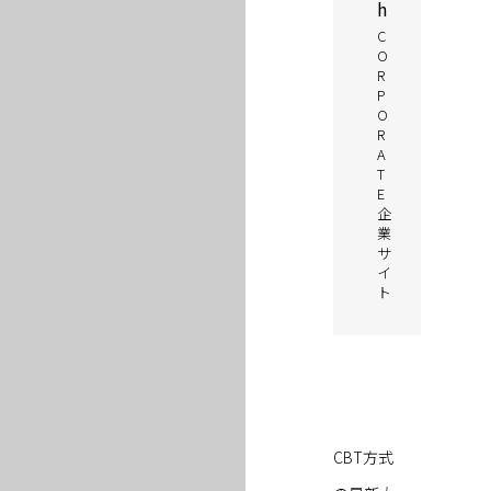
h
C
O
R
P
O
R
A
T
E
企
業
サ
イ
ト
CBT方式