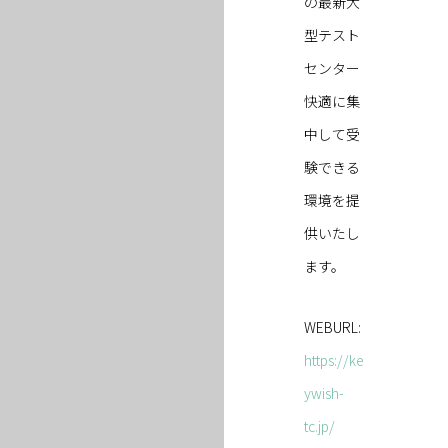
の最新大
型テスト
センター
快適に集
中して受
験できる
環境を提
供いたし
ます。
WEBURL:
https://ke
ywish-
tc.jp/