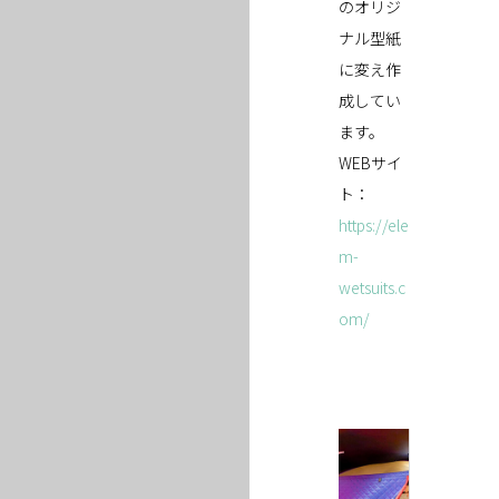
のオリジ
ナル型紙
に変え作
成してい
ます。
WEBサイ
ト：
https://ele
m-
wetsuits.c
om/