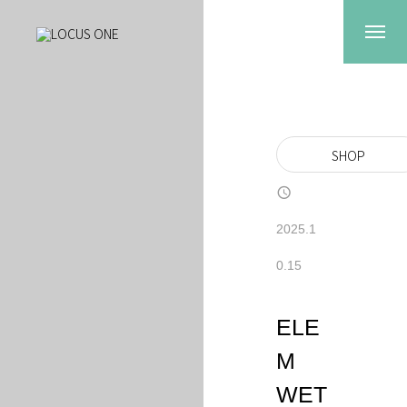
SHOP
2025.1
0.15
ELE
M
WET