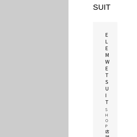
SUIT
E
L
E
M
W
E
T
S
U
I
T
S
H
O
P
店
舗