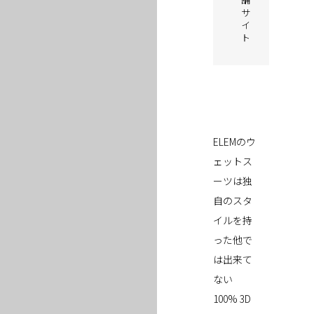
サ
イ
ト
ELEMのウ
ェットス
ーツは独
自のスタ
イルを持
った他で
は出来て
ない
100% 3D