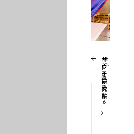
HOME
トップページ
BUSINESS
WE
サ
事業内容
B制
ウ
作
実
COMPANY
ナ
績
研
INFO
一
覧
究
に
企業情報
所
戻
る
サ
NEWS
ウ
お知らせ
ナ
研
究