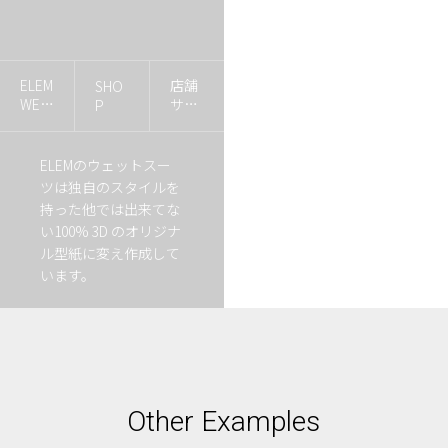
ELEM
店舗
SHO
WET
サイ
P
SUIT
ト
ELEMのウェットスー
ツは独自のスタイルを
持った他では出来てな
い100% 3D のオリジナ
ル型紙に変え作成して
います。
Other Examples